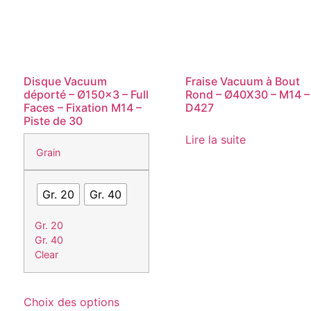
Disque Vacuum
Fraise Vacuum à Bout
déporté – Ø150×3 – Full
Rond – Ø40X30 – M14 –
Faces – Fixation M14 –
D427
Piste de 30
Lire la suite
Grain
Gr. 20
Gr. 40
Gr. 20
Gr. 40
Clear
Ce
Choix des options
produit