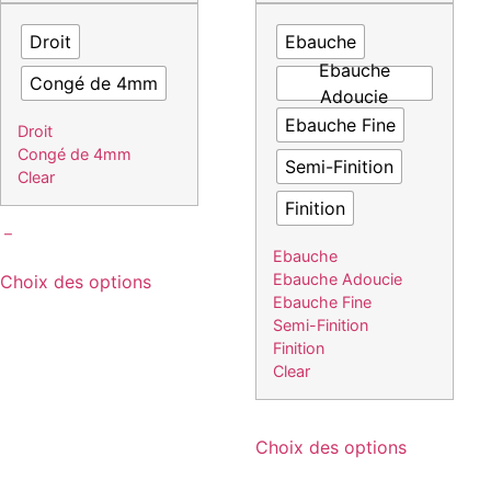
Droit
Ebauche
Ebauche
Congé de 4mm
Adoucie
Ebauche Fine
Droit
Congé de 4mm
Semi-Finition
Clear
Finition
–
Plage
de
Ebauche
Ce
prix :
Ebauche Adoucie
Choix des options
produit
190.00€
Ebauche Fine
a
à
Semi-Finition
plusieurs
198.00€
Finition
variations.
Clear
Les
options
Ce
Choix des options
peuvent
produit
être
a