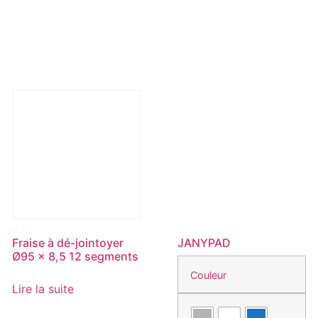
a
plusieur
variatio
Les
options
peuven
être
.
choisie
sur
la
page
du
produit
Fraise à dé-jointoyer
JANYPAD
Ø95 x 8,5 12 segments
Couleur
Lire la suite