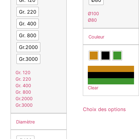
Gr. 220
Ø100
Ø80
Gr. 400
Gr. 800
Couleur
Gr.2000
Gr.3000
Gr. 120
Gr. 220
Gr. 400
Clear
Gr. 800
Gr.2000
Ce
Gr.3000
Choix des options
produ
a
Diamètre
plusi
variat