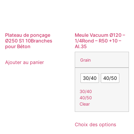
Plateau de ponçage
Meule Vacuum Ø120 –
Ø250 S1 10Branches
1/4Rond – R50 +10 –
pour Béton
Al.35
Grain
Ajouter au panier
30/40
40/50
30/40
40/50
Clear
Ce
Choix des options
produit