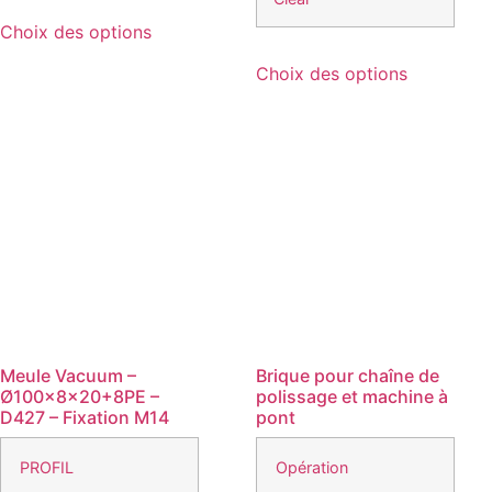
Ce
Choix des options
produit
Ce
a
Choix des options
produit
plusieurs
a
variations.
plusieurs
Les
variations
options
Les
peuvent
options
être
peuvent
choisies
être
sur
choisies
la
sur
page
la
du
page
Meule Vacuum –
Brique pour chaîne de
produit
Ø100x8x20+8PE –
polissage et machine à
du
D427 – Fixation M14
pont
produit
PROFIL
Opération