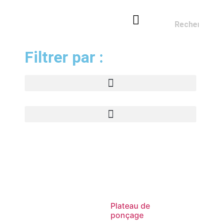
NOS OUTILS
FABRICANT D’OUTILS DIAMANT
SERVICE DE RÉPARATION
Filtrer par :
Plateau de
ponçage