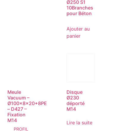
Ø250 S1
10Branches
pour Béton
Ajouter au
panier
Meule
Disque
Vacuum –
Ø230
Ø100x8x20+8PE
déporté
– D427 –
M14
Fixation
M14
Lire la suite
PROFIL