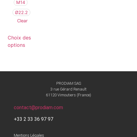
M14
Ø22.2
Clear
Choix des
options
PRODIAM SAS
3 rue Gérard Renault
61120 Vimoutiers (France)
contact@prodiam.com
+33 2 33 36 97 97
Mentions Légales