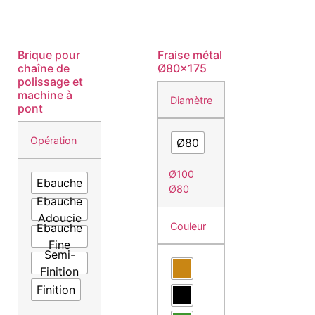
Brique pour
Fraise métal
chaîne de
Ø80×175
polissage et
machine à
Diamètre
pont
Opération
Ø80
Ø100
Ebauche
Ø80
Ebauche
Adoucie
Couleur
Ebauche
Fine
Semi-
Finition
Finition