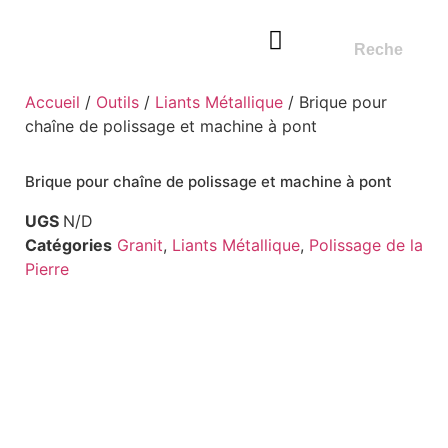
Accueil
/
Outils
/
Liants Métallique
/ Brique pour
NOS OUTILS
FABRICANT D’OUTILS DIAMANT
SERVICE DE RÉPARATION
chaîne de polissage et machine à pont
Brique pour chaîne de polissage et machine à pont
UGS
N/D
Catégories
Granit
,
Liants Métallique
,
Polissage de la
Pierre