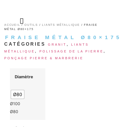
Aller
au
contenu
ACCUEIL
/
OUTILS
/
LIANTS MÉTALLIQUE
/ FRAISE
MÉTAL Ø80×175
FRAISE MÉTAL Ø80×175
CATÉGORIES
,
GRANIT
LIANTS
,
,
MÉTALLIQUE
POLISSAGE DE LA PIERRE
PONÇAGE PIERRE & MARBRERIE
Diamètre
Ø80
Ø100
Ø80