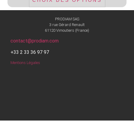
CHOIX DES OPTIONS
a
plusieurs
variations.
PRODIAM SAS
Les
3 rue Gérard Renault
61120 Vimoutiers (France)
options
peuvent
contact@prodiam.com
être
+33 2 33 36 97 97
choisies
sur
Mentions Légales
la
page
du
produit