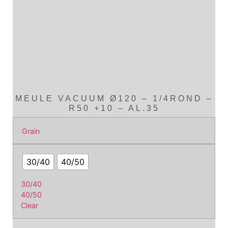
MEULE VACUUM Ø120 – 1/4ROND –
R50 +10 – AL.35
Grain
30/40
40/50
30/40
40/50
Clear