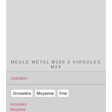
MEULE MÉTAL Ø100 3 VIRGULES
M24
Opération
Grossière
Moyenne
Fine
Grossière
Moyenne