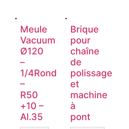
Meule
Brique
Vacuum
pour
Ø120
chaîne
–
de
1/4Rond
polissage
–
et
R50
machine
+10 –
à
Al.35
pont