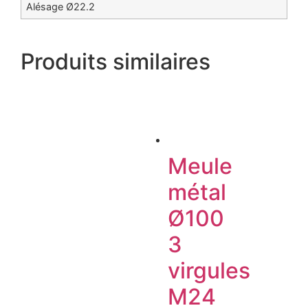
Alésage Ø22.2
Produits similaires
Meule
métal
Ø100
3
virgules
M24