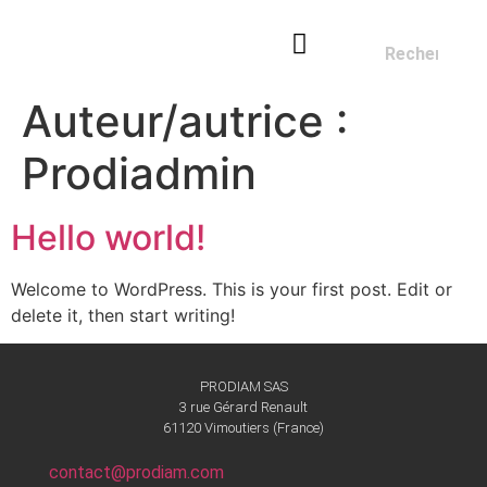
Auteur/autrice :
NOS OUTILS
FABRICANT D’OUTILS DIAMANT
SERVICE DE RÉPARATION
Prodiadmin
Hello world!
Welcome to WordPress. This is your first post. Edit or
delete it, then start writing!
PRODIAM SAS
3 rue Gérard Renault
61120 Vimoutiers (France)
contact@prodiam.com